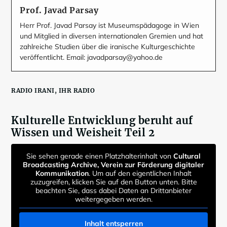
Prof. Javad Parsay
Herr Prof. Javad Parsay ist Museumspädagoge in Wien
und Mitglied in diversen internationalen Gremien und hat
zahlreiche Studien über die iranische Kulturgeschichte
veröffentlicht. Email: javadparsay@yahoo.de
RADIO IRANI, IHR RADIO
Kulturelle Entwicklung beruht auf
Wissen und Weisheit Teil 2
Sie sehen gerade einen Platzhalterinhalt von
Cultural
Broadcasting Archive, Verein zur Förderung digitaler
Kommunikation
. Um auf den eigentlichen Inhalt
zuzugreifen, klicken Sie auf den Button unten. Bitte
beachten Sie, dass dabei Daten an Drittanbieter
weitergegeben werden.
Inhalt entsperren