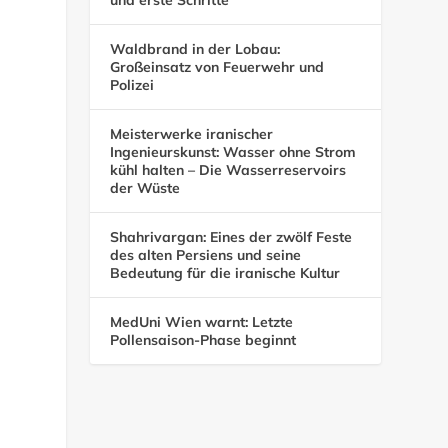
Waldbrand in der Lobau:
Großeinsatz von Feuerwehr und
Polizei
Meisterwerke iranischer
Ingenieurskunst: Wasser ohne Strom
kühl halten – Die Wasserreservoirs
der Wüste
Shahrivargan: Eines der zwölf Feste
des alten Persiens und seine
Bedeutung für die iranische Kultur
MedUni Wien warnt: Letzte
Pollensaison-Phase beginnt