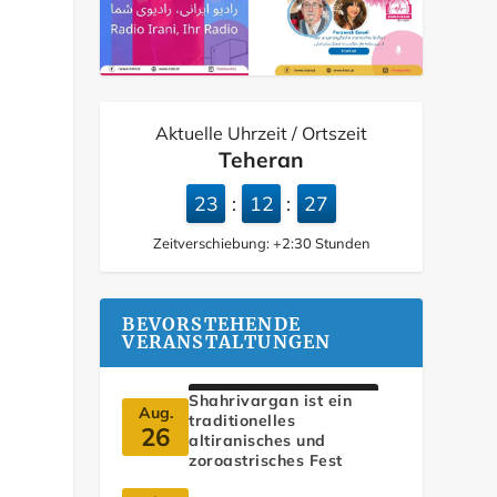
Aktuelle Uhrzeit / Ortszeit
Teheran
23
12
28
:
:
Zeitverschiebung:
+2:30
Stunden
BEVORSTEHENDE
VERANSTALTUNGEN
Shahrivargan ist ein
Aug.
traditionelles
26
altiranisches und
zoroastrisches Fest