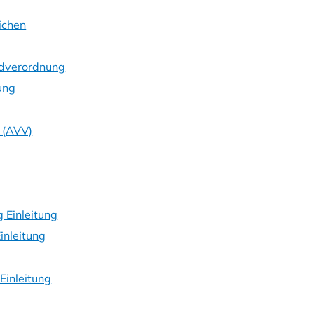
ichen
ndverordnung
ung
 (AVV)
 Einleitung
inleitung
Einleitung