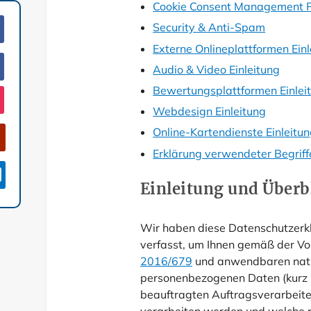
Cookie Consent Management Pl
Security & Anti-Spam
Externe Onlineplattformen Einl
Audio & Video Einleitung
Bewertungsplattformen Einlei
Webdesign Einleitung
Online-Kartendienste Einleitu
Erklärung verwendeter Begriff

Einleitung und Überb
Wir haben diese Datenschutzer
verfasst, um Ihnen gemäß der V
2016/679
und anwendbaren natio
personenbezogenen Daten (kurz D
beauftragten Auftragsverarbeiter 
verarbeiten werden und welche r