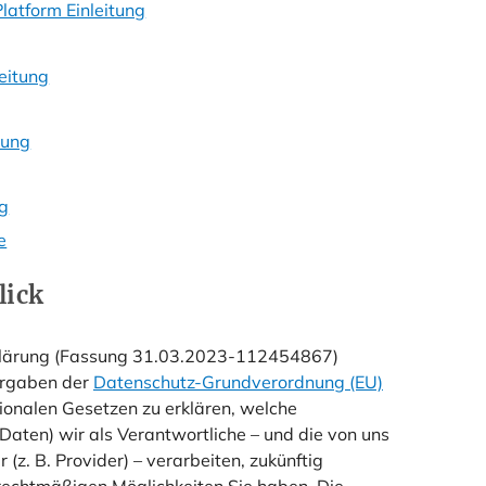
atform Einleitung
eitung
tung
ng
e
lick
klärung (Fassung 31.03.2023-112454867)
orgaben der
Datenschutz-Grundverordnung (EU)
nalen Gesetzen zu erklären, welche
aten) wir als Verantwortliche – und die von uns
(z. B. Provider) – verarbeiten, zukünftig
echtmäßigen Möglichkeiten Sie haben. Die