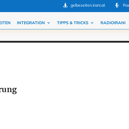
gelbeseiten.irani.at
Rad


EITEN
INTEGRATION
TIPPS & TRICKS
RADIOIRANI
rung