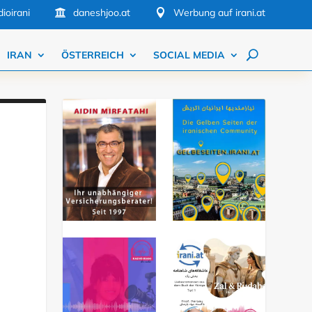
ioirani
daneshjoo.at
Werbung auf irani.at


IRAN
ÖSTERREICH
SOCIAL MEDIA