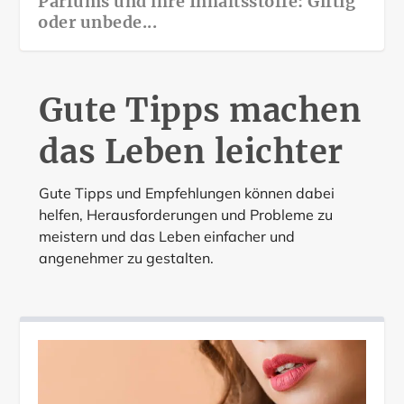
Parfums und ihre Inhaltsstoffe: Giftig
oder unbede...
Gute Tipps machen
das Leben leichter
Gute Tipps und Empfehlungen können dabei
helfen, Herausforderungen und Probleme zu
meistern und das Leben einfacher und
angenehmer zu gestalten.
Leinsamen-Maske: Das natürliche
Schnell zur Bikinifigur
Fit und schön in den Frühling
Faltenfrei mit selbstgemachte Anti
Banane als Feuchtigkeitsspende
Botox für strahlen...
Falten Maske