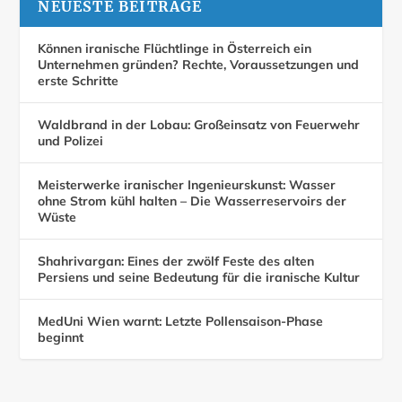
NEUESTE BEITRÄGE
Können iranische Flüchtlinge in Österreich ein
Unternehmen gründen? Rechte, Voraussetzungen und
erste Schritte
Waldbrand in der Lobau: Großeinsatz von Feuerwehr
und Polizei
Meisterwerke iranischer Ingenieurskunst: Wasser
ohne Strom kühl halten – Die Wasserreservoirs der
Wüste
Shahrivargan: Eines der zwölf Feste des alten
Persiens und seine Bedeutung für die iranische Kultur
MedUni Wien warnt: Letzte Pollensaison-Phase
beginnt