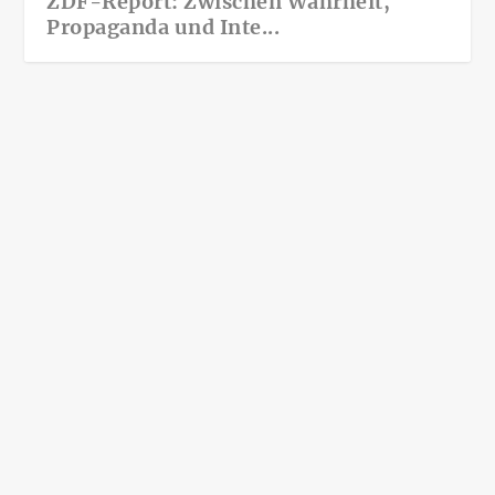
ZDF-Report: Zwischen Wahrheit,
Propaganda und Inte...
10.000 Ziele getroffen: Warum der
Iran den Krieg militärisch verliert –
und was jetzt folgt
März 26, 2026
|
Iran News
,
Welt News
|