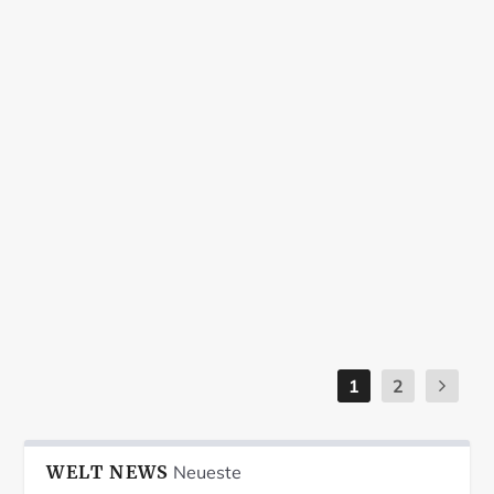
Threads wird vorerst nicht in der EU
erscheinen
Juli 9, 2023
|
News
,
Welt News
|
Threads wird vorerst nicht in der EU erscheinen
Metas Twitter-Herausforderer Threads kommt
vorerst...
Weiterlesen
1
2
WELT NEWS
Neueste