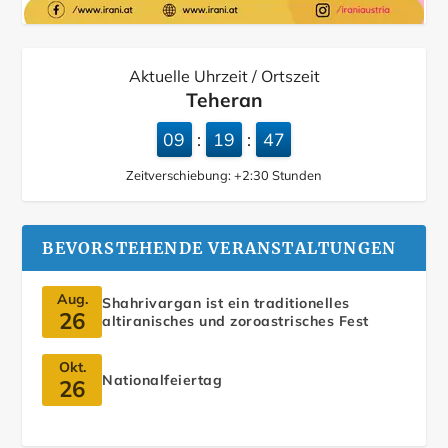
Aktuelle Uhrzeit / Ortszeit
Teheran
09
19
48
:
:
Zeitverschiebung:
+2:30
Stunden
BEVORSTEHENDE VERANSTALTUNGEN
Aug.
Shahrivargan ist ein traditionelles
26
altiranisches und zoroastrisches Fest
Okt.
Nationalfeiertag
26