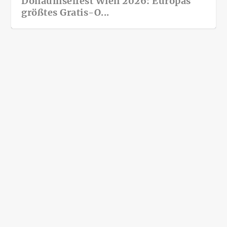
Donauinselfest Wien 2026: Europas
größtes Gratis-O...
Ostern in Österreich
Apr. 3, 2026
|
Feste in Österreich
,
Österreich
|
Ostern in Österreich Ostern ist Höhepunkt des
Osterfestkreises Fest der Auferstehung Christi,