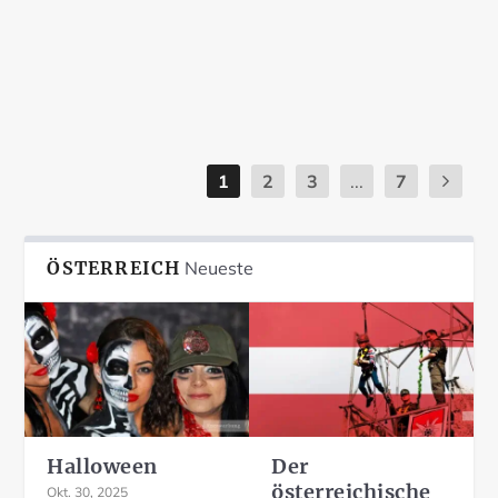
epiphaneia...
Weiterlesen
1
2
3
...
7
ÖSTERREICH
Neueste
Halloween
Der
österreichische
Okt. 30, 2025