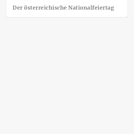
Der österreichische Nationalfeiertag
Die faszinierende Geschichte Wiens: 5
historische Fakten
Feb. 17, 2025
|
Allgemeine Infos über Österreich
|
Die faszinierende Geschichte Wiens: 5