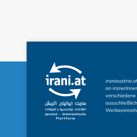
iraniaustria.a
an iranerInnen
verschiedene 
ausschließlic
Werbeeinnah