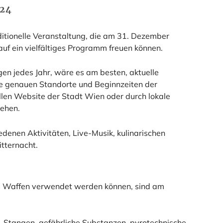
024
aditionelle Veranstaltung, die am 31. Dezember
 auf ein vielfältiges Programm freuen können.
n jedes Jahr, wäre es am besten, aktuelle
e genauen Standorte und Beginnzeiten der
llen
Website der Stad
t Wien oder durch lokale
iehen.
edenen Aktivitäten, Live-Musik, kulinarischen
tternacht.
ls Waffen verwendet werden können, sind am
, Stangen, gefährliche Substanzen, pyrotechnische