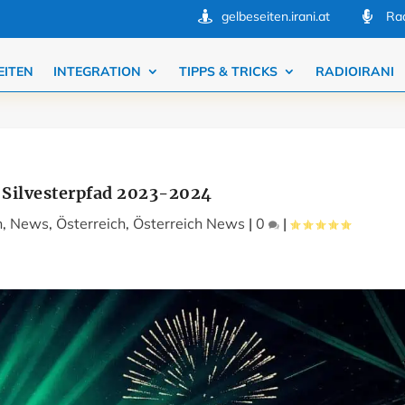
gelbeseiten.irani.at
Rad


EITEN
INTEGRATION
TIPPS & TRICKS
RADIOIRANI
 Silvesterpfad 2023-2024
h
,
News
,
Österreich
,
Österreich News
|
0
|