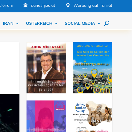
ioirani
daneshjoo.at
Werbung auf irani.at


IRAN
ÖSTERREICH
SOCIAL MEDIA