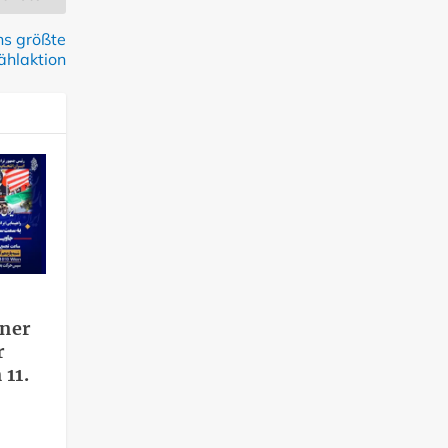
hs größte
ählaktion
aner
r
 11.