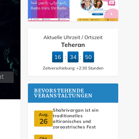
Aktuelle Uhrzeit / Ortszeit
Teheran
16
34
51
:
:
Zeitverschiebung:
+2:30
Stunden
BEVORSTEHENDE
VERANSTALTUNGEN
Shahrivargan ist ein
Aug.
traditionelles
26
altiranisches und
zoroastrisches Fest
Okt.