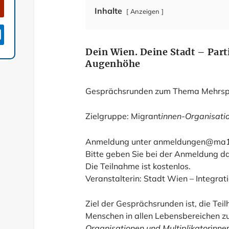
Inhalte
Anzeigen

Dein Wien. Deine Stadt – Par
Augenhöhe
Gesprächsrunden zum Thema Mehrspra
Zielgruppe: Migrant
innen-Organisatio
Anmeldung unter
anmeldungen@ma17
Bitte geben Sie bei der Anmeldung d
Die Teilnahme ist kostenlos.
Veranstalterin: Stadt Wien – Integrat
Ziel der Gesprächsrunden ist, die T
Menschen in allen Lebensbereichen zu
Organisationen und Multiplikator
inne