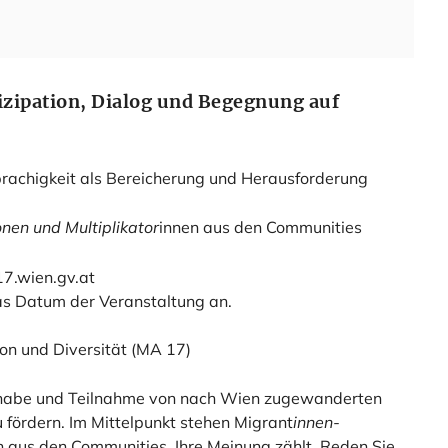
tizipation, Dialog und Begegnung auf
chigkeit als Bereicherung und Herausforderung
nen und Multiplikator
innen aus den Communities
.wien.gv.at
as Datum der Veranstaltung an.
ion und Diversität (MA 17)
eilhabe und Teilnahme von nach Wien zugewanderten
 fördern. Im Mittelpunkt stehen Migrant
innen-
n aus den Communities. Ihre Meinung zählt. Reden Sie