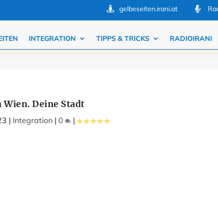
gelbeseiten.irani.at
Rad


EITEN
INTEGRATION
TIPPS & TRICKS
RADIOIRANI
 Wien. Deine Stadt
23
|
Integration
|
0
|