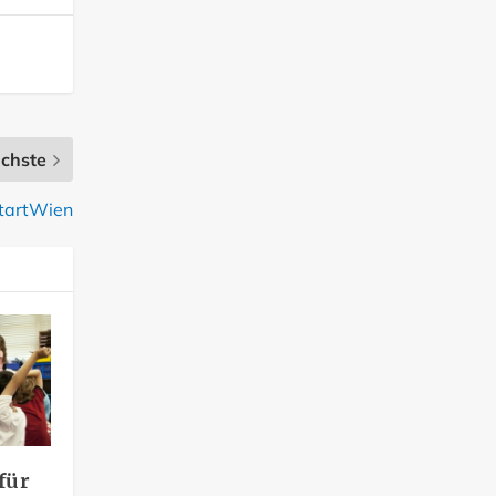
chste
StartWien
für