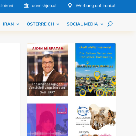
ioirani
daneshjoo.at
Werbung auf irani.at


IRAN
ÖSTERREICH
SOCIAL MEDIA