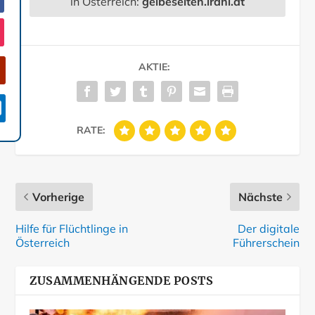
in Österreich:
gelbeseiten.irani.at
AKTIE:

RATE:
Vorherige
Nächste
Hilfe für Flüchtlinge in
Der digitale
Österreich
Führerschein
ZUSAMMENHÄNGENDE POSTS