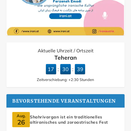
Aktuelle Uhrzeit / Ortszeit
Teheran
17
30
40
:
:
Zeitverschiebung:
+2:30
Stunden
BEVORSTEHENDE VERANSTALTUNGEN
Aug.
Shahrivargan ist ein traditionelles
26
altiranisches und zoroastrisches Fest