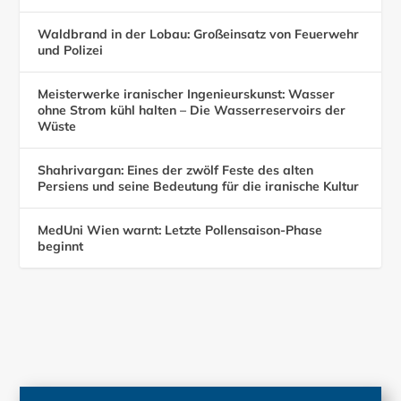
Waldbrand in der Lobau: Großeinsatz von Feuerwehr
und Polizei
Meisterwerke iranischer Ingenieurskunst: Wasser
ohne Strom kühl halten – Die Wasserreservoirs der
Wüste
Shahrivargan: Eines der zwölf Feste des alten
Persiens und seine Bedeutung für die iranische Kultur
MedUni Wien warnt: Letzte Pollensaison-Phase
beginnt