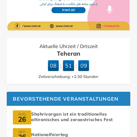
Aktuelle Uhrzeit / Ortszeit
Teheran
08
51
10
:
:
Zeitverschiebung:
+2:30
Stunden
BEVORSTEHENDE VERANSTALTUNGEN
Shahrivargan ist ein traditionelles
AUG.
26
altiranisches und zoroastrisches Fest
OKT.
Nationalfeiertag
26