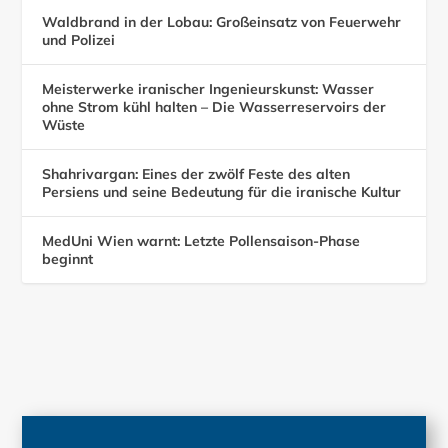
Waldbrand in der Lobau: Großeinsatz von Feuerwehr
und Polizei
Meisterwerke iranischer Ingenieurskunst: Wasser
ohne Strom kühl halten – Die Wasserreservoirs der
Wüste
Shahrivargan: Eines der zwölf Feste des alten
Persiens und seine Bedeutung für die iranische Kultur
MedUni Wien warnt: Letzte Pollensaison-Phase
beginnt