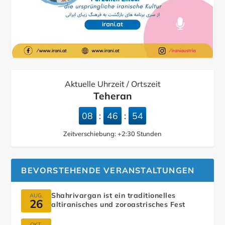
Aktuelle Uhrzeit / Ortszeit
Teheran
08
46
55
:
:
Zeitverschiebung:
+2:30
Stunden
BEVORSTEHENDE VERANSTALTUNGEN
Shahrivargan ist ein traditionelles
AUG.
26
altiranisches und zoroastrisches Fest
OKT.