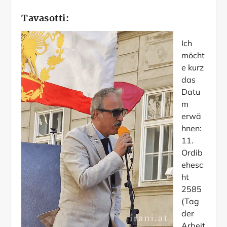
Tavasotti:
Ich
möcht
e kurz
das
Datu
m
erwä
hnen:
11.
Ordib
ehesc
ht
2585
(Tag
der
Arbeit