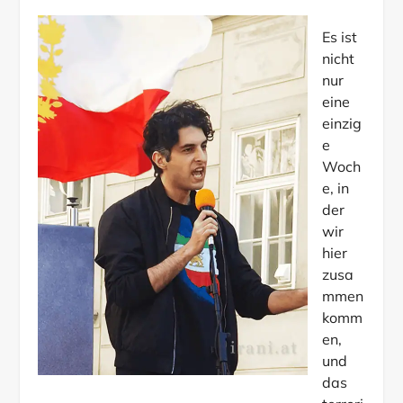
Es ist
nicht
nur
eine
einzig
e
Woch
e, in
der
wir
hier
zusa
mmen
komm
en,
und
das