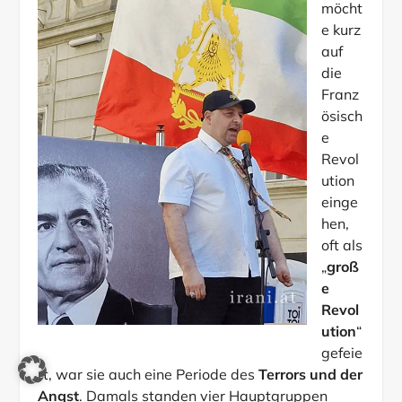
möcht
e kurz
auf
die
Franz
ösisch
e
Revol
ution
einge
hen,
oft als
„
groß
e
Revol
ution
“
gefeie
rt, war sie auch eine Periode des
Terrors und der
Angst
. Damals standen vier Hauptgruppen