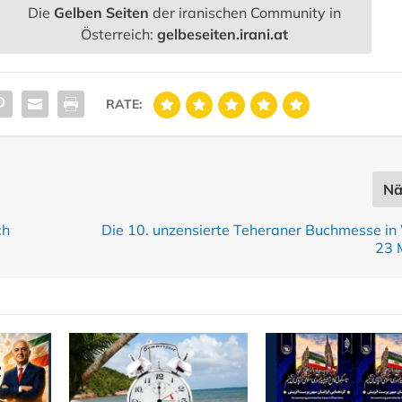
Die
Gelben Seiten
der iranischen Community in
Österreich:
gelbeseiten.irani.at
RATE:
Nä
ch
Die 10. unzensierte Teheraner Buchmesse i
23 