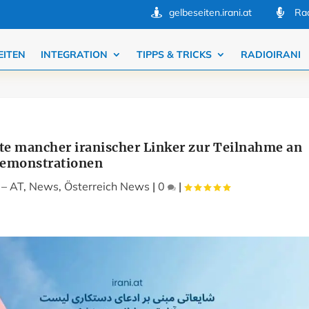
gelbeseiten.irani.at
Rad


EITEN
INTEGRATION
TIPPS & TRICKS
RADIOIRANI
hte mancher iranischer Linker zur Teilnahme an
emonstrationen
 – AT
,
News
,
Österreich News
|
0
|