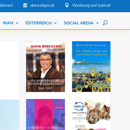
ioirani
daneshjoo.at
Werbung auf irani.at


IRAN
ÖSTERREICH
SOCIAL MEDIA