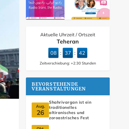
Aktuelle Uhrzeit / Ortszeit
Teheran
08
37
43
:
:
Zeitverschiebung:
+2:30
Stunden
BEVORSTEHENDE
VERANSTALTUNGEN
Shahrivargan ist ein
Aug.
traditionelles
26
altiranisches und
zoroastrisches Fest
Okt.