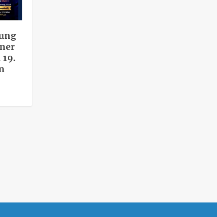
bung
aner
 19.
n