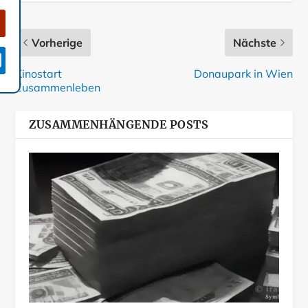
Vorherige
Nächste

Kinostart
Donaupark in Wien
Zusammenleben
ZUSAMMENHÄNGENDE POSTS