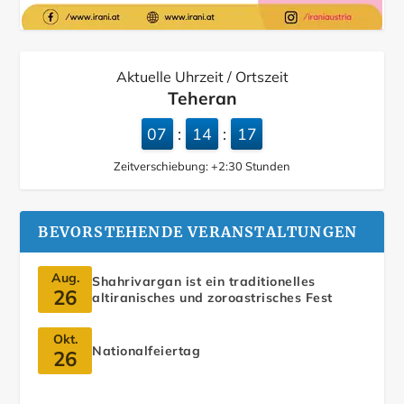
Aktuelle Uhrzeit / Ortszeit
Teheran
07
14
18
:
:
Zeitverschiebung:
+2:30
Stunden
BEVORSTEHENDE VERANSTALTUNGEN
Aug.
Shahrivargan ist ein traditionelles
26
altiranisches und zoroastrisches Fest
Okt.
Nationalfeiertag
26