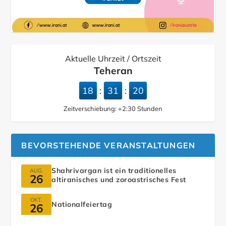
Aktuelle Uhrzeit / Ortszeit
Teheran
18
31
21
:
:
Zeitverschiebung:
+2:30
Stunden
BEVORSTEHENDE VERANSTALTUNGEN
Shahrivargan ist ein traditionelles
AUG.
26
altiranisches und zoroastrisches Fest
OKT.
Nationalfeiertag
26