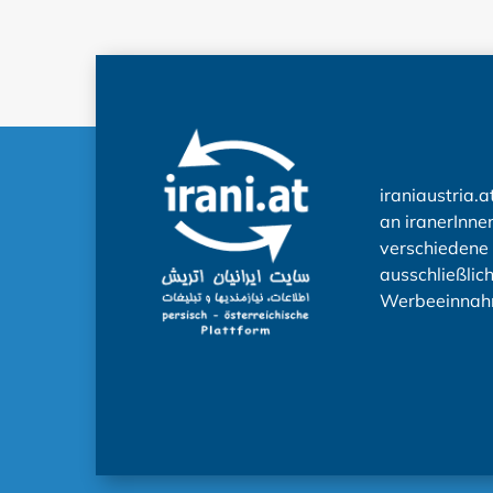
iraniaustria.a
an iranerInnen
verschiedene 
ausschließlic
Werbeeinnah