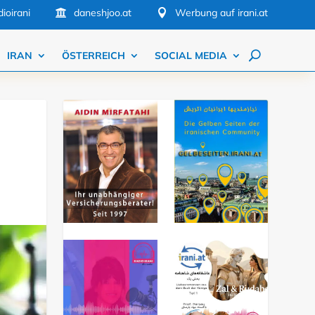
ioirani
daneshjoo.at
Werbung auf irani.at


IRAN
ÖSTERREICH
SOCIAL MEDIA