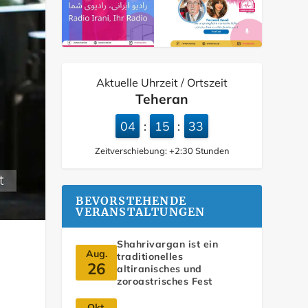
Aktuelle Uhrzeit / Ortszeit
Teheran
04
15
34
:
:
Zeitverschiebung:
+2:30
Stunden
BEVORSTEHENDE
VERANSTALTUNGEN
Shahrivargan ist ein
Aug.
traditionelles
26
altiranisches und
zoroastrisches Fest
Okt.