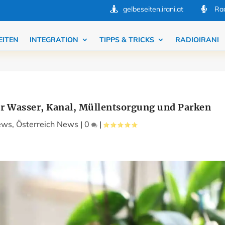
gelbeseiten.irani.at
Rad


EITEN
INTEGRATION
TIPPS & TRICKS
RADIOIRANI
r Wasser, Kanal, Müllentsorgung und Parken
ews
,
Österreich News
|
0
|