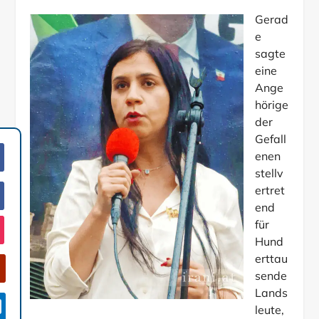
Gerad
e
sagte
eine
Ange
hörige
der
Gefall
enen
stellv
ertret
end
für
Hund
erttau
sende
Lands

leute,