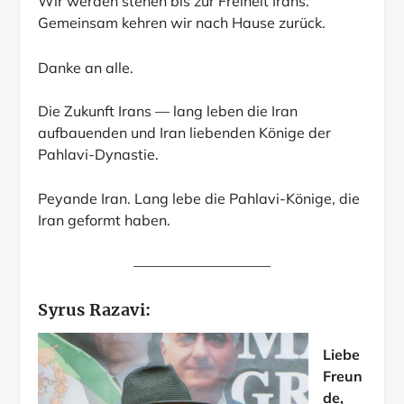
Wir werden stehen bis zur Freiheit Irans.
Gemeinsam kehren wir nach Hause zurück.
Danke an alle.
Die Zukunft Irans — lang leben die Iran
aufbauenden und Iran liebenden Könige der
Pahlavi-Dynastie.
Peyande Iran. Lang lebe die Pahlavi-Könige, die
Iran geformt haben.
—————————–
Syrus Razavi:
Liebe
Freun
de,