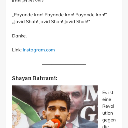
iranischen Volk.
„Payande Iran! Payande Iran! Payande Iran!“
„Javid Shah! Javid Shah! Javid Shah!“
Danke.
Link:
instagram.com
—————————–
Shayan Bahrami:
Es ist
eine
Revol
ution
gegen