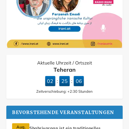
Aktuelle Uhrzeit / Ortszeit
Teheran
02
25
07
:
:
Zeitverschiebung:
+2:30
Stunden
BEVORSTEHENDE VERANSTALTUNGEN
Aug.
Shahrivargan ist ein traditionelles