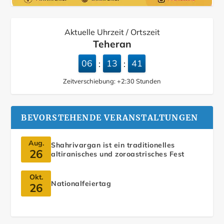
Aktuelle Uhrzeit / Ortszeit
Teheran
06
13
43
:
:
Zeitverschiebung:
+2:30
Stunden
BEVORSTEHENDE VERANSTALTUNGEN
Aug.
Shahrivargan ist ein traditionelles
26
altiranisches und zoroastrisches Fest
Okt.
Nationalfeiertag
26