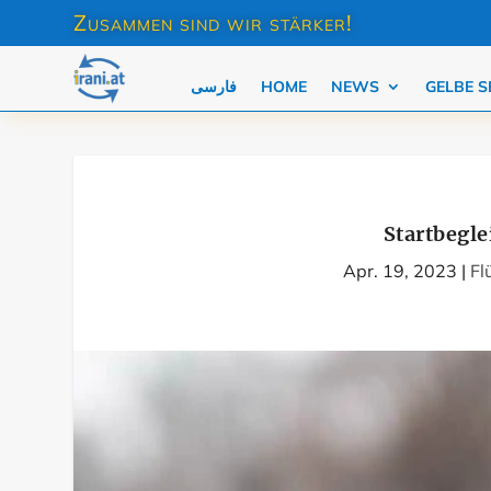
Zusammen sind wir stärker!
فارسی
HOME
NEWS
GELBE S
Startbegle
Apr. 19, 2023
|
Fl