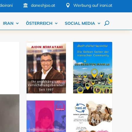
ioirani
daneshjoo.at
Werbung auf irani.at


IRAN
ÖSTERREICH
SOCIAL MEDIA