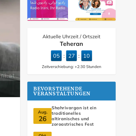
Aktuelle Uhrzeit / Ortszeit
Teheran
05
27
11
:
:
Zeitverschiebung:
+2:30
Stunden
BEVORSTEHENDE
VERANSTALTUNGEN
Shahrivargan ist ein
Aug.
traditionelles
26
altiranisches und
zoroastrisches Fest
Okt.