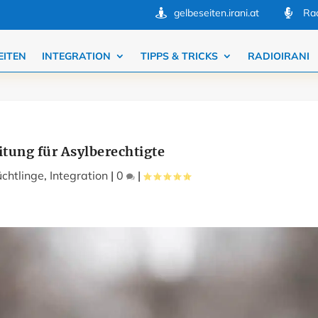
gelbeseiten.irani.at
Rad


EITEN
INTEGRATION
TIPPS & TRICKS
RADIOIRANI
itung für Asylberechtigte
üchtlinge
,
Integration
|
0
|