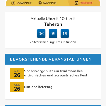
Aktuelle Uhrzeit / Ortszeit
Teheran
06
09
21
:
:
Zeitverschiebung:
+2:30
Stunden
BEVORSTEHENDE VERANSTALTUNGEN
Shahrivargan ist ein traditionelles
AUG.
26
altiranisches und zoroastrisches Fest
OKT.
Nationalfeiertag
26