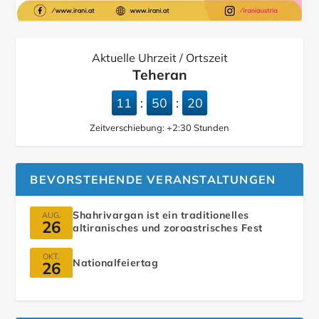
Aktuelle Uhrzeit / Ortszeit
Teheran
11
50
21
:
:
Zeitverschiebung:
+2:30
Stunden
BEVORSTEHENDE VERANSTALTUNGEN
Shahrivargan ist ein traditionelles
AUG.
26
altiranisches und zoroastrisches Fest
OKT.
Nationalfeiertag
26