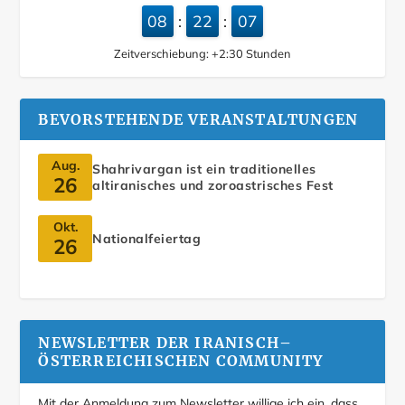
08
22
08
:
:
Zeitverschiebung:
+2:30
Stunden
BEVORSTEHENDE VERANSTALTUNGEN
Aug.
Shahrivargan ist ein traditionelles
26
altiranisches und zoroastrisches Fest
Okt.
Nationalfeiertag
26
NEWSLETTER DER IRANISCH–
ÖSTERREICHISCHEN COMMUNITY
Mit der Anmeldung zum Newsletter willige ich ein, dass