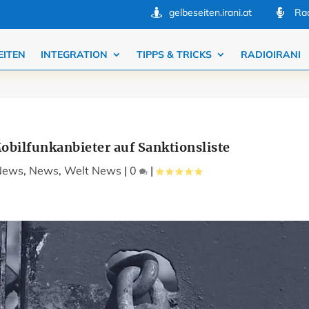
gelbeseiten.irani.at
Rad


EITEN
INTEGRATION
TIPPS & TRICKS
RADIOIRANI
Mobilfunkanbieter auf Sanktionsliste
 News
,
News
,
Welt News
|
0
|