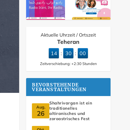
Aktuelle Uhrzeit / Ortszeit
Teheran
14
30
01
:
:
Zeitverschiebung:
+2:30
Stunden
BEVORSTEHENDE
VERANSTALTUNGEN
Shahrivargan ist ein
Aug.
traditionelles
26
altiranisches und
zoroastrisches Fest
Okt.