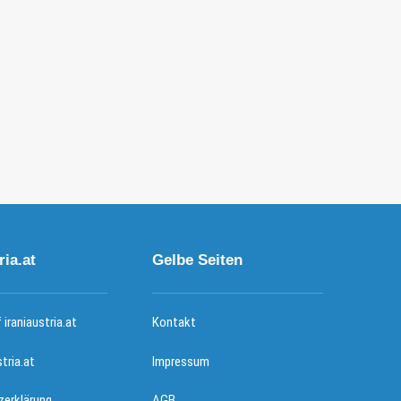
ria.at
Gelbe Seiten
iraniaustria.at
Kontakt
stria.at
Impressum
erklärung
AGB