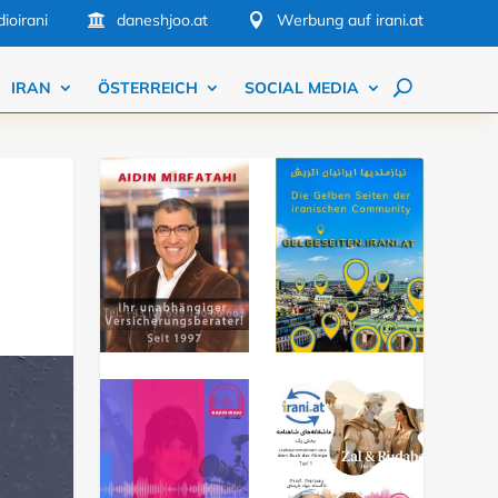
ioirani
daneshjoo.at
Werbung auf irani.at


IRAN
ÖSTERREICH
SOCIAL MEDIA