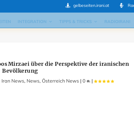
gelbeseiten.irani.at
Rad


EITEN
INTEGRATION
TIPPS & TRICKS
RADIOIRANI
oos Mirzaei über die Perspektive der iranischen
Bevölkerung
,
Iran News
,
News
,
Österreich News
|
0
|