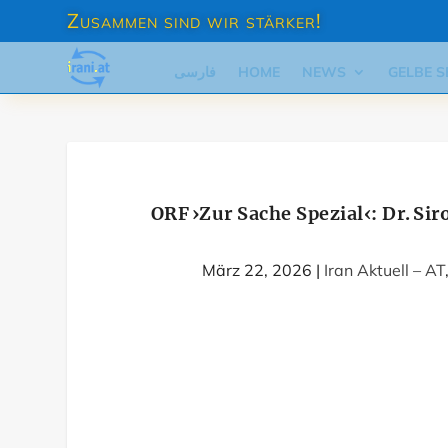
Zusammen sind wir stärker!
فارسی
HOME
NEWS
GELBE S
ORF ›Zur Sache Spezial‹: Dr. Sir
März 22, 2026
|
Iran Aktuell – AT