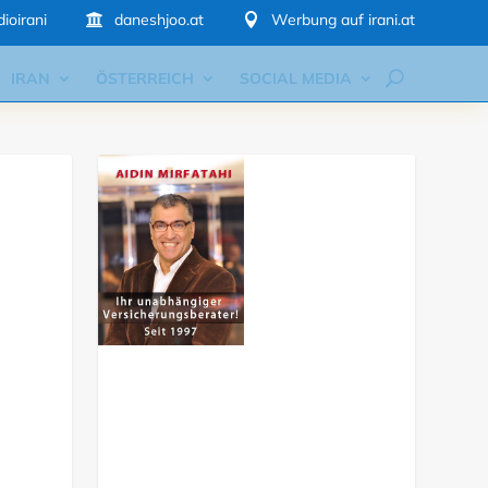
ioirani
daneshjoo.at
Werbung auf irani.at


IRAN
ÖSTERREICH
SOCIAL MEDIA