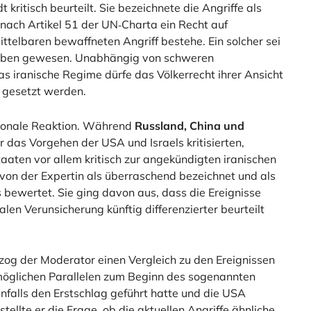
kritisch beurteilt. Sie bezeichnete die Angriffe als
 nach Artikel 51 der UN‑Charta ein Recht auf
ttelbaren bewaffneten Angriff bestehe. Ein solcher sei
egeben gewesen. Unabhängig von schweren
 iranische Regime dürfe das Völkerrecht ihrer Ansicht
t gesetzt werden.
tionale Reaktion. Während
Russland, China und
r das Vorgehen der USA und Israels kritisierten,
aaten vor allem kritisch zur angekündigten iranischen
on der Expertin als überraschend bezeichnet und als
 bewertet. Sie ging davon aus, dass die Ereignisse
len Verunsicherung künftig differenzierter beurteilt
 zog der Moderator einen Vergleich zu den Ereignissen
öglichen Parallelen zum Beginn des sogenannten
nfalls den Erstschlag geführt hatte und die USA
tellte er die Frage, ob die aktuellen Angriffe ähnliche