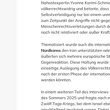
Nahostexpertin Yvonne Karimi‑Schmidt 
völkerrechtswidrig und betonte, dass
Selbstverteidigung nur bei einem unmi
zum Zeitpunkt der Angriffe nicht g
Menschenrechtsverletzungen durch das
nach nicht relativiert oder außer Kraf
Thematisiert wurde auch die interna
Nordkorea
den Iran unterstützten ode
äußerten sich mehrere europäische St
Gegenreaktion. Diese Haltung wurde v
einseitige Auslegung des Völkerrechts
nach der ersten Phase der internationa
werden könnten.
In einem weiteren Teil des Interviews
des Sommers 2025 und fragte nach m
Zwölf‑Tage‑Kriegs, bei dem Israel ebe
anschließend involviert waren. Dabei s