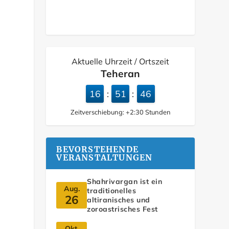
Aktuelle Uhrzeit / Ortszeit
Teheran
16
51
47
:
:
Zeitverschiebung:
+2:30
Stunden
BEVORSTEHENDE
VERANSTALTUNGEN
Shahrivargan ist ein
Aug.
traditionelles
26
altiranisches und
zoroastrisches Fest
Okt.