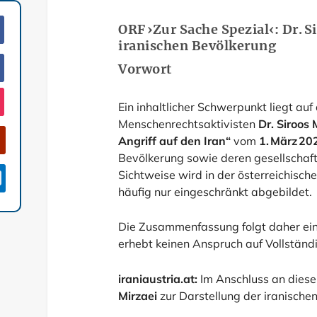
ORF ›Zur Sache Spezial‹: Dr. S
iranischen Bevölkerung
Vorwort
Ein inhaltlicher Schwerpunkt liegt a
Menschenrechtsaktivisten
Dr. Siroos 
Angriff auf den Iran“
vom
1. März 20
Bevölkerung sowie deren gesellschaftl
Sichtweise wird in der österreichisc

häufig nur eingeschränkt abgebildet.
Die Zusammenfassung folgt daher ei
erhebt keinen Anspruch auf Vollständi
iraniaustria.at:
Im Anschluss an diese
Mirzaei
zur Darstellung der iranische