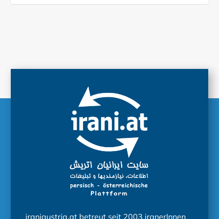
iraniaustria.at betreut seit 2003 iranerInnen