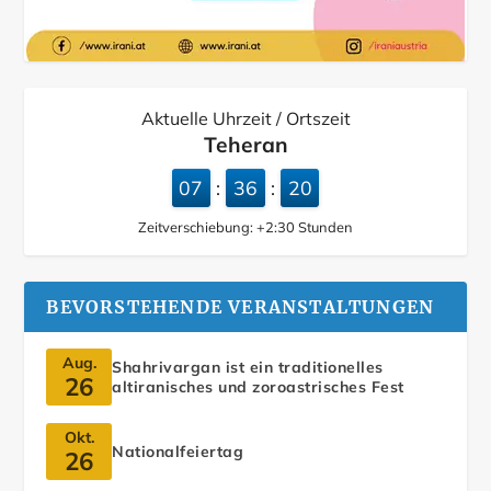
Aktuelle Uhrzeit / Ortszeit
Teheran
07
36
21
:
:
Zeitverschiebung:
+2:30
Stunden
BEVORSTEHENDE VERANSTALTUNGEN
Aug.
Shahrivargan ist ein traditionelles
26
altiranisches und zoroastrisches Fest
Okt.
Nationalfeiertag
26