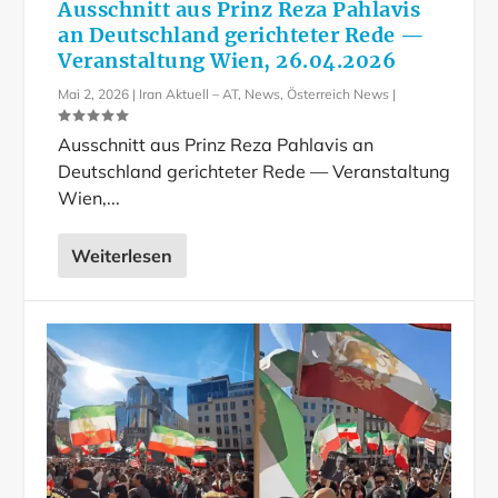
Ausschnitt aus Prinz Reza Pahlavis
an Deutschland gerichteter Rede —
Veranstaltung Wien, 26.04.2026
Mai 2, 2026
|
Iran Aktuell – AT
,
News
,
Österreich News
|
Ausschnitt aus Prinz Reza Pahlavis an
Deutschland gerichteter Rede — Veranstaltung
Wien,...
Weiterlesen