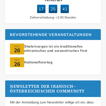
17
25
42
:
:
Zeitverschiebung:
+2:30
Stunden
BEVORSTEHENDE VERANSTALTUNGEN
Shahrivargan ist ein traditionelles
AUG.
26
altiranisches und zoroastrisches Fest
OKT.
Nationalfeiertag
26
NEWSLETTER DER IRANISCH–
ÖSTERREICHISCHEN COMMUNITY
Mit der Anmeldung zum Newsletter willige ich ein, dass