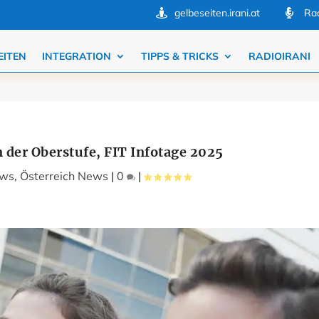
gelbeseiten.irani.at
Rad


EITEN
INTEGRATION
TIPPS & TRICKS
RADIOIRANI
n der Oberstufe, FIT Infotage 2025
ws
,
Österreich News
|
0
|