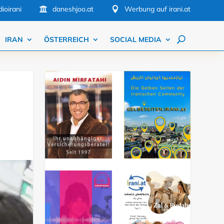
ioirani
daneshjoo.at
Werbung auf irani.at


IRAN
ÖSTERREICH
SOCIAL MEDIA