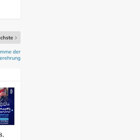
chste
lamme der
verehrung
8.