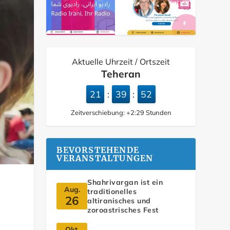
Aktuelle Uhrzeit / Ortszeit
Teheran
21
39
53
:
:
Zeitverschiebung:
+2:29
Stunden
BEVORSTEHENDE
VERANSTALTUNGEN
Shahrivargan ist ein
Aug.
traditionelles
26
altiranisches und
zoroastrisches Fest
Okt.