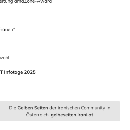
ektleitung amaZone-Award
Frauen*
dwohl
IT Infotage 2025
Die
Gelben Seiten
der iranischen Community in
Österreich:
gelbeseiten.irani.at