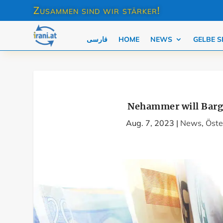
Zusammen sind wir stärker!
فارسی
HOME
NEWS
GELBE S
Nehammer will Barge
Aug. 7, 2023
|
News
,
Öste