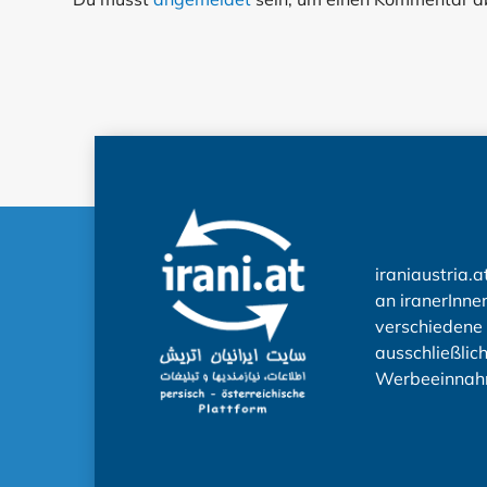
iraniaustria.a
an iranerInnen
verschiedene 
ausschließlic
Werbeeinnah