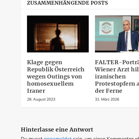
ZUSAMMENHÄNGENDE POSTS
Klage gegen
FALTER-Porträ
Republik Österreich
Wiener Arzt hil
wegen Outings von
iranischen
homosexuellem
Protestopfern 
Iraner
der Ferne
28. August 2023
31. März 2026
Hinterlasse eine Antwort
Du musst
angemeldet
sein, um einen Kommentar 