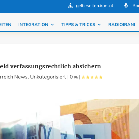
gelbeseiten.irani.at
Rad


EITEN
INTEGRATION
TIPPS & TRICKS
RADIOIRANI
ld verfassungsrechtlich absichern
rreich News
,
Unkategorisiert
|
0
|