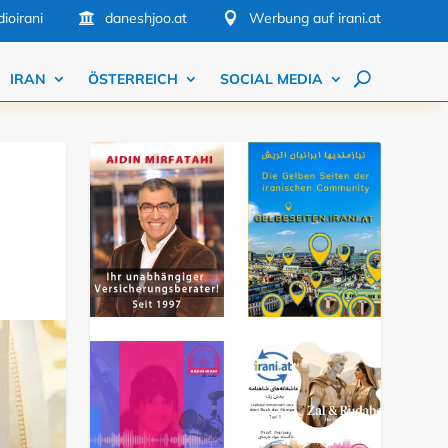
ioirani
daneshjoo.at
Werbung auf irani.at


IRAN
ÖSTERREICH
SOCIAL MEDIA