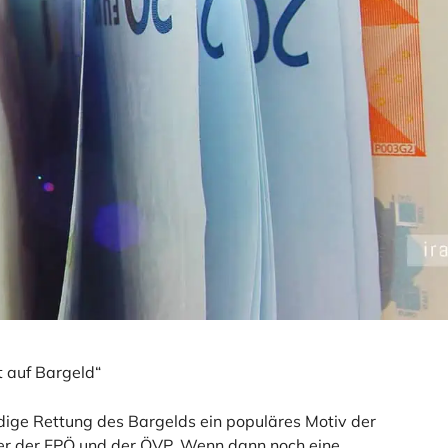
t auf Bargeld“
dige Rettung des Bargelds ein populäres Motiv der
ener der FPÖ und der ÖVP. Wenn dann noch eine