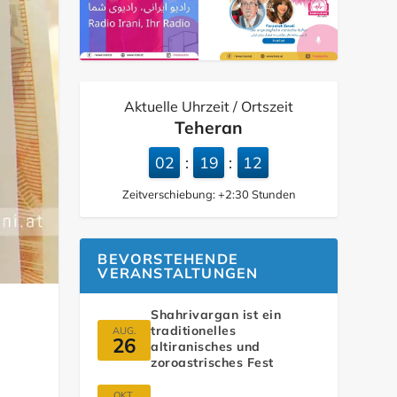
Aktuelle Uhrzeit / Ortszeit
Teheran
02
19
13
:
:
Zeitverschiebung:
+2:30
Stunden
BEVORSTEHENDE
VERANSTALTUNGEN
Shahrivargan ist ein
traditionelles
AUG.
26
altiranisches und
zoroastrisches Fest
OKT.