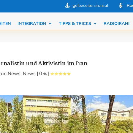
gelbeseiten.irani.at
Rad


EITEN
INTEGRATION
TIPPS & TRICKS
RADIOIRANI
urnalistin und Aktivistin im Iran
Iran News
,
News
|
0
|