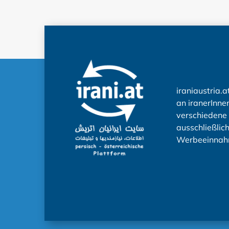
iraniaustria.a
an iranerInnen
verschiedene 
ausschließlic
Werbeeinnah