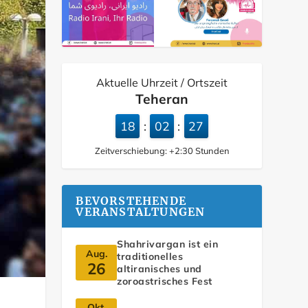
Aktuelle Uhrzeit / Ortszeit
Teheran
18
02
28
:
:
Zeitverschiebung:
+2:30
Stunden
BEVORSTEHENDE
VERANSTALTUNGEN
Shahrivargan ist ein
Aug.
traditionelles
26
altiranisches und
zoroastrisches Fest
Okt.