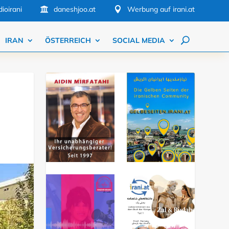
ioirani
daneshjoo.at
Werbung auf irani.at


IRAN
ÖSTERREICH
SOCIAL MEDIA